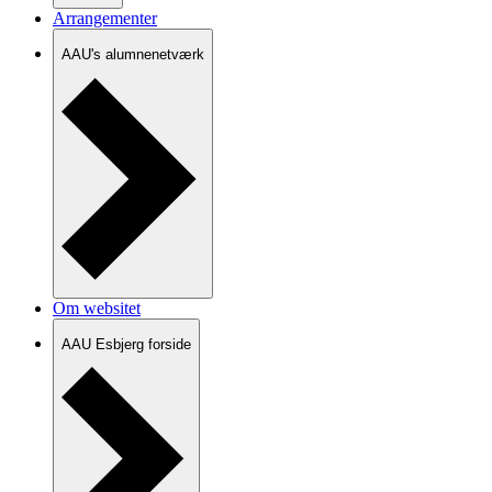
Arrangementer
AAU's alumnenetværk
Om websitet
AAU Esbjerg forside