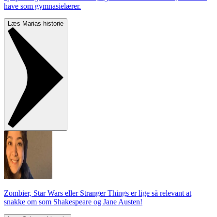
have som gymnasielærer.
Læs Marias historie
Zombier, Star Wars eller Stranger Things er lige så relevant at
snakke om som Shakespeare og Jane Austen!