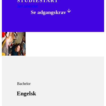
STUDIESTART
Søg optagelse
Se adgangskrav
Bachelor
Engelsk