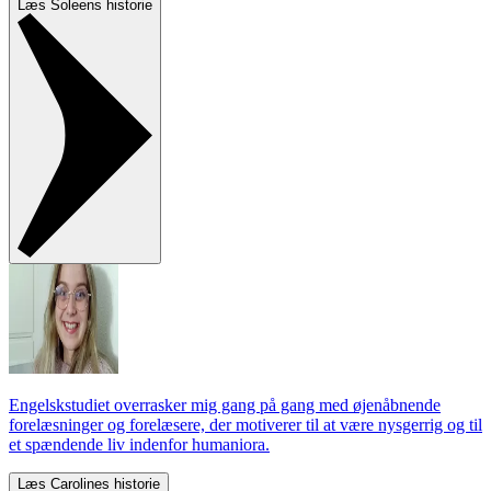
Læs Soleens historie
Engelskstudiet overrasker mig gang på gang med øjenåbnende
forelæsninger og forelæsere, der motiverer til at være nysgerrig og til
et spændende liv indenfor humaniora.
Læs Carolines historie