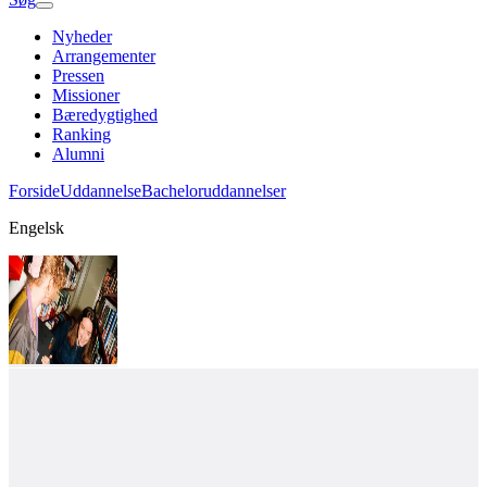
Nyheder
Arrangementer
Pressen
Missioner
Bæredygtighed
Ranking
Alumni
Forside
Uddannelse
Bacheloruddannelser
Engelsk