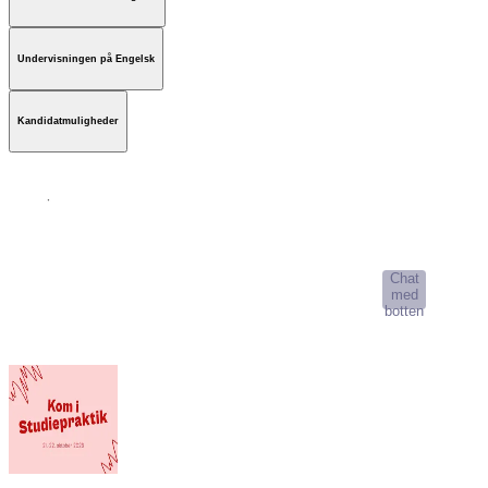
Undervisningen på Engelsk
Kandidatmuligheder
AI-Studievælger
Chat
med
botten