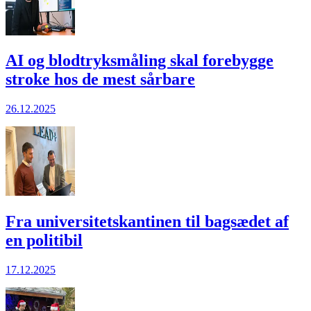
AI og blodtryks­måling skal fore­bygge
stroke hos de mest sårbare
26.12.2025
Fra universitets­kantinen til bag­sædet af
en politibil
17.12.2025