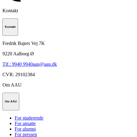
Kontakt
Kontakt
Fredrik Bajers Vej 7K
9220
Aalborg Ø
Tlf.: 9940 9940
aau@aau.dk
CVR
:
29102384
Om AAU
Om AAU
For studerende
For ansatte
For alumni
For pressen