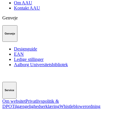
Om AAU
Kontakt AAU
Genveje
Genveje
Designguide
EAN
Ledige stillinger
Aalborg Universitetsbibliotek
Service
Om websitet
Privatlivspolitik &
DPO
Tilgængelighedserklæring
Whistleblowerordning