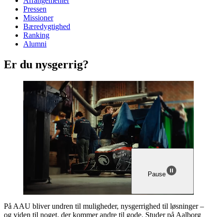
Arrangementer
Pressen
Missioner
Bæredygtighed
Ranking
Alumni
Er du
nys­ger­rig?
Pause
På AAU bliver undren til muligheder, nysgerrighed til løsninger –
og viden til noget, der kommer andre til gode. Studer på Aalborg