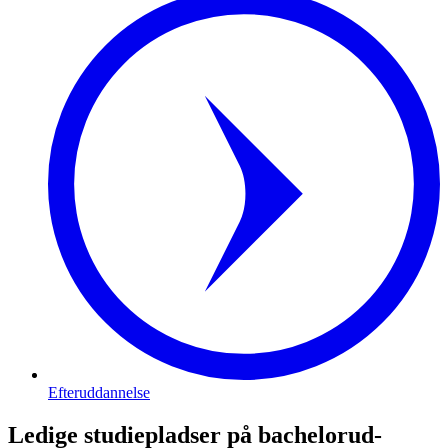
Efteruddannelse
Ledige studie­pladser på bachelor­ud­