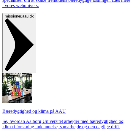
specialister om at skabe fremtidens bæredygtige løsninger. Læs mere
i vores webunivers.
missioner.aau.dk
Bæredygtighed og klima på AAU
Se, hvordan Aalborg Universitet arbejder med bæredygtighed og
klima i forskning, uddannelse, samarbejde og den daglige drift.