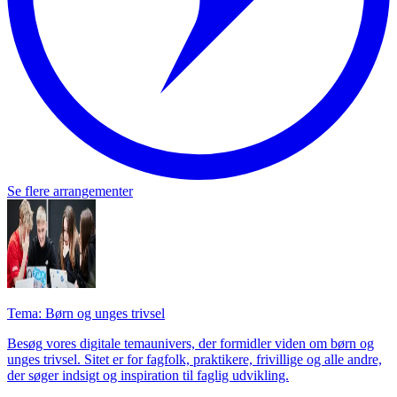
Se flere arrangementer
Tema: Børn og unges trivsel
Besøg vores digitale temaunivers, der formidler viden om børn og
unges trivsel. Sitet er for fagfolk, praktikere, frivillige og alle andre,
der søger indsigt og inspiration til faglig udvikling.