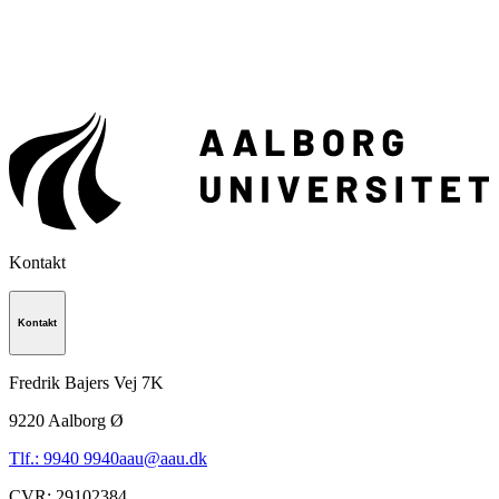
Kontakt
Kontakt
Fredrik Bajers Vej 7K
9220
Aalborg Ø
Tlf.: 9940 9940
aau@aau.dk
CVR
:
29102384