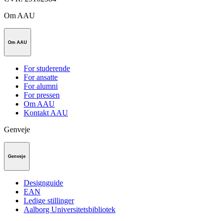
Om AAU
Om AAU
For studerende
For ansatte
For alumni
For pressen
Om AAU
Kontakt AAU
Genveje
Genveje
Designguide
EAN
Ledige stillinger
Aalborg Universitetsbibliotek