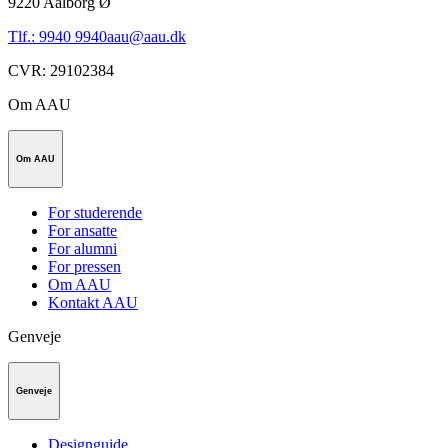
9220
Aalborg Ø
Tlf.: 9940 9940
aau@aau.dk
CVR
:
29102384
Om AAU
Om AAU
For studerende
For ansatte
For alumni
For pressen
Om AAU
Kontakt AAU
Genveje
Genveje
Designguide