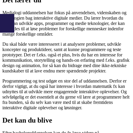
Medialogi uddannelsen har fokus på anvendelsen, videnskaben og
teknologien bag interaktive digitale medier. Du lærer hvordan du
selv kan udvikle apps, programmer og medie teknologier, der kan
anvendes til at løse problemer for forskellige mennesker indenfor
mange forskellige områder.
Du skal både være interesseret i at analysere problemer, udvikle
koncepter og produktideer, samt at kunne programmere og teste
prototyper. Det er f.eks. også et plus, hvis du har en interesse for
kommunikation, storytelling og hands-on erfaring med f.eks. grafisk
design og animation, for så kan du bidrage med dine ikke-tekniske
kundskaber til at lave endnu mere spændende projekter.
Programmering og test udgør en stor del af uddannelsen. Derfor er
derfor vigtigt, at du også har interesse i hvordan matematik fx kan
udnyttes til at udvikle mere engagerende interaktive oplevelser. Og
selvfølgelig er det essentielt at du gerne vil lære at programmere helt
fra bunden, så du selv kan være med til at skabe fremtidens
interaktive digitale oplevelser og løsninger.
Det kan du blive
Efter bacheloruddannelsen kan du fx læse videre på