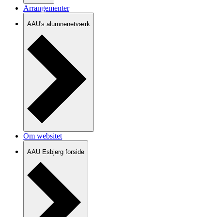
Arrangementer
AAU's alumnenetværk
Om websitet
AAU Esbjerg forside