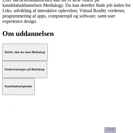
kandidatuddannelsen Medialogy. Du kan derefter finde job inden for
f.eks. udvikling af interaktive oplevelser, Virtual Reality verdener,
programmering af apps, computerspil og software, samt user
experience design.
Om uddannelsen
Derfor skal du læse Medialogi
Undervisningen på Medialogi
Kandidatmuligheder
AI-Studievælger
Chat