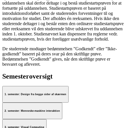
uddannelsen skal derfor deltage i og bestå studiestartsprøven for at
fortsætte på uddannelsen. Studiestartsprøven er baseret på
introduktionsforløbet samt de studerendes forventninger til og
motivation for studiet. Der afholdes én reeksamen. Hvis ikke den
studerende deltager i og består enten den ordinære studiestartsprøve
eller reeksamen vil den studerende blive udskrevet fra uddannelsen
inden 1. oktober. Studienævnet kan dispensere fra reglerne vedr.
studiestartsprøven, hvis der foreligger usædvanlige forhold.
De studerende modtager bedømmelsen ”Godkendt” eller ”Ikke-
godkendt” baseret på deres svar på den skriftlige prøve.
Bedømmelsen ”Godkendt” gives, når den skriftlige prøve er
besvaret og afleveret.
Semesteroversigt
1. semester: Design fra begge sider af skærmen
2. semester: Menneske-maskine interaktion
3. semester: Visual Computing