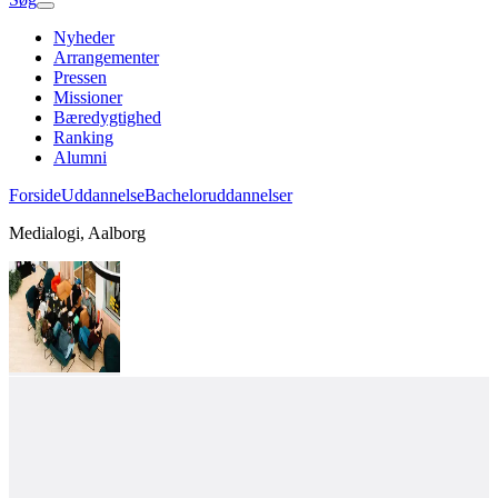
Nyheder
Arrangementer
Pressen
Missioner
Bæredygtighed
Ranking
Alumni
Forside
Uddannelse
Bacheloruddannelser
Medialogi, Aalborg