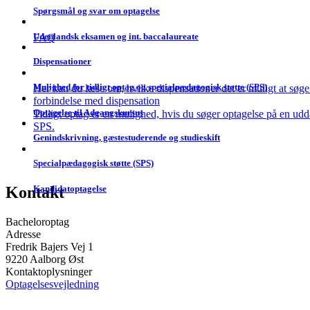
Spørgsmål og svar om optagelse
Udenlandsk eksamen og int. baccalaureate
FAQ
Dispensationer
Mulighed for tidligt optag og specialpædagogisk støtte (SPS)
Her kan du læse om, hvilke dispensationer det er muligt at søge
forbindelse med dispensation
Optagelse til Adgangs­kursus
Tidligt optag er en mulighed, hvis du søger optagelse på en ud
SPS.
Genind­skrivning, gæste­studerende og studie­skift
Specialpædagogisk støtte (SPS)
Kontakt
Kandidatoptagelse
Bacheloroptag
Adresse
Fredrik Bajers Vej 1
9220 Aalborg Øst
Kontaktoplysninger
Optagelsesvejledning