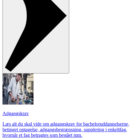
Adgangskrav
Læs alt du skal vide om adgangskrav for bacheloruddannelserne,
betinget optagelse, adgangsbegrænsning, supplering i enkeltfag,
hvornår et fag betragtes som bestået mm.