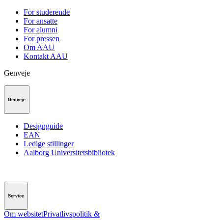
For studerende
For ansatte
For alumni
For pressen
Om AAU
Kontakt AAU
Genveje
Genveje
Designguide
EAN
Ledige stillinger
Aalborg Universitetsbibliotek
Service
Om websitet
Privatlivspolitik &