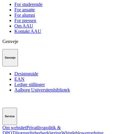
For studerende
For ansatte
For alumni
For pressen
Om AAU
Kontakt AAU
Genveje
Genveje
Designguide
EAN
Ledige stillinger
Aalborg Universitetsbibliotek
Service
Om websitet
Privatlivspolitik &
DPO
Tilgængelighedserklæring
Whistleblowerordning