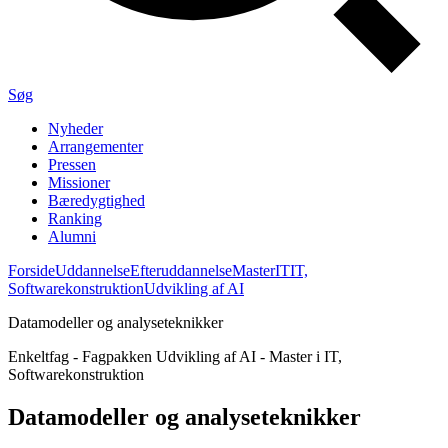
Søg
Nyheder
Arrangementer
Pressen
Missioner
Bæredygtighed
Ranking
Alumni
Forside
Uddannelse
Efteruddannelse
Master
IT
IT,
Softwarekonstruktion
Udvikling af AI
Datamodeller og analyseteknikker
Enkeltfag - Fagpakken Udvikling af AI - Master i IT,
Softwarekonstruktion
Data­model­ler og analyse­teknik­ker