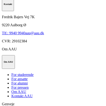
Kontakt
Fredrik Bajers Vej 7K
9220
Aalborg Ø
Tlf.: 9940 9940
aau@aau.dk
CVR
:
29102384
Om AAU
Om AAU
For studerende
For ansatte
For alumni
For pressen
Om AAU
Kontakt AAU
Genveje