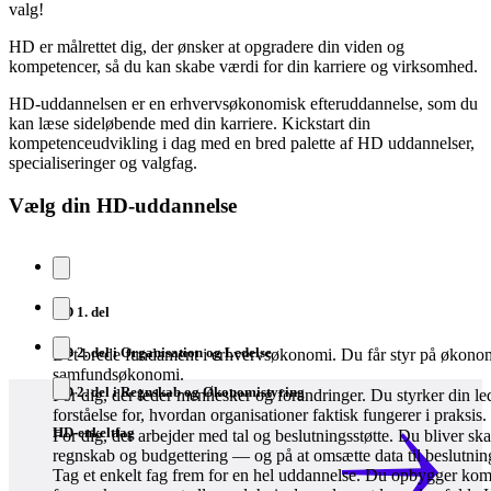
valg!
HD er målrettet dig, der ønsker at opgradere din viden og
kompetencer, så du kan skabe værdi for din karriere og virksomhed.
HD-uddannelsen er en erhvervsøkonomisk efteruddannelse, som du
kan læse sideløbende med din karriere. Kickstart din
kompetenceudvikling i dag med en bred palette af HD uddannelser,
specialiseringer og valgfag.
Vælg din HD-uddannelse
HD 1. del
HD 2. del i Organisation og Ledelse
Det brede fundament i erhvervsøkonomi. Du får styr på økonomi
samfundsøkonomi.
HD 2. del i Regnskab og Økonomistyring
For dig, der leder mennesker og forandringer. Du styrker din lede
forståelse for, hvordan organisationer faktisk fungerer i praksis.
HD-enkeltfag
For dig, der arbejder med tal og beslutningsstøtte. Du bliver sk
regnskab og budgettering — og på at omsætte data til beslutnin
Tag et enkelt fag frem for en hel uddannelse. Du opbygger kom