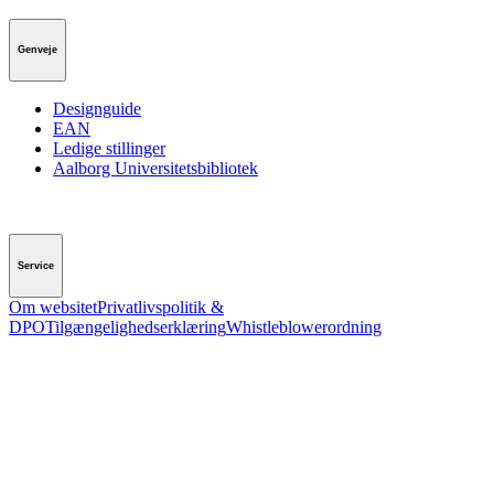
Genveje
Designguide
EAN
Ledige stillinger
Aalborg Universitetsbibliotek
Service
Om websitet
Privatlivspolitik &
DPO
Tilgængelighedserklæring
Whistleblowerordning