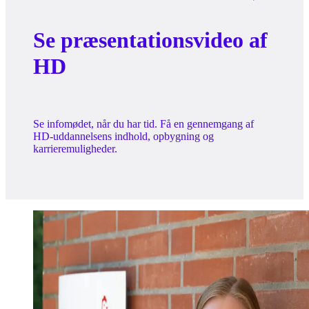
Se præsentationsvideo af
HD
Se infomødet, når du har tid. Få en gennemgang af
HD-uddannelsens indhold, opbygning og
karrieremuligheder.