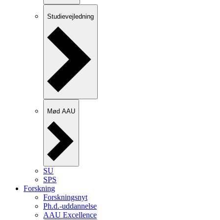
Studievejledning
Mød AAU
SU
SPS
Forskning
Forskningsnyt
Ph.d.-uddannelse
AAU Excellence