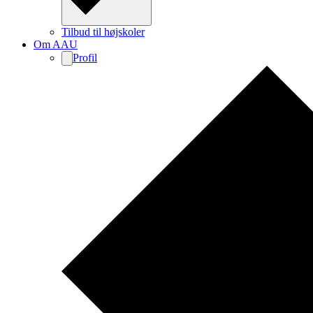
Tilbud til højskoler
Om AAU
Profil