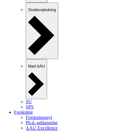
Studievejledning
Mød AAU
SU
SPS
Forskning
Forskningsnyt
Ph.d.-uddannelse
AAU Excellence