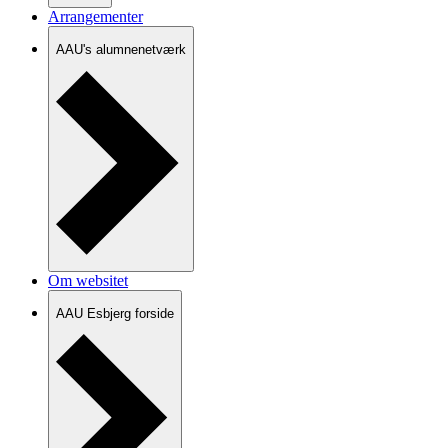
Arrangementer
AAU's alumnenetværk
Om websitet
AAU Esbjerg forside