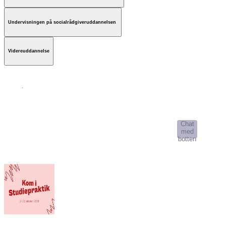
Undervisningen på socialrådgiveruddannelsen
Videreuddannelse
AI-Studievælger
Chat
med
botten