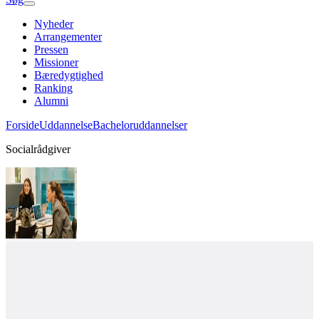
Nyheder
Arrangementer
Pressen
Missioner
Bæredygtighed
Ranking
Alumni
Forside
Uddannelse
Bacheloruddannelser
Socialrådgiver