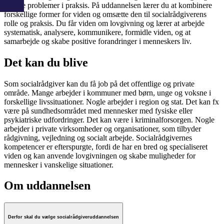
sociale problemer i praksis. På uddannelsen lærer du at kombinere
forskellige former for viden og omsætte den til socialrådgiverens
rolle og praksis. Du får viden om lovgivning og lærer at arbejde
systematisk, analysere, kommunikere, formidle viden, og at
samarbejde og skabe positive forandringer i menneskers liv.
Det kan du blive
Som socialrådgiver kan du få job på det offentlige og private
område. Mange arbejder i kommuner med børn, unge og voksne i
forskellige livssituationer. Nogle arbejder i region og stat. Det kan fx
være på sundhedsområdet med mennesker med fysiske eller
psykiatriske udfordringer. Det kan være i kriminalforsorgen. Nogle
arbejder i private virksomheder og organisationer, som tilbyder
rådgivning, vejledning og socialt arbejde. Socialrådgivernes
kompetencer er efterspurgte, fordi de har en bred og specialiseret
viden og kan anvende lovgivningen og skabe muligheder for
mennesker i vanskelige situationer.
Om uddannelsen
Derfor skal du vælge socialrådgiveruddannelsen