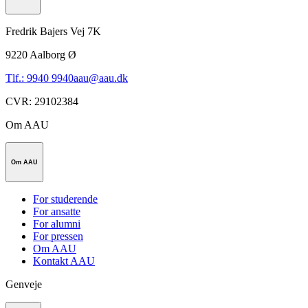
Fredrik Bajers Vej 7K
9220
Aalborg Ø
Tlf.: 9940 9940
aau@aau.dk
CVR
:
29102384
Om AAU
Om AAU
For studerende
For ansatte
For alumni
For pressen
Om AAU
Kontakt AAU
Genveje