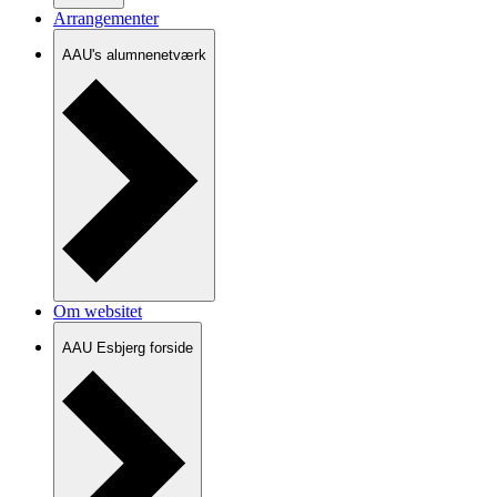
Arrangementer
AAU's alumnenetværk
Om websitet
AAU Esbjerg forside