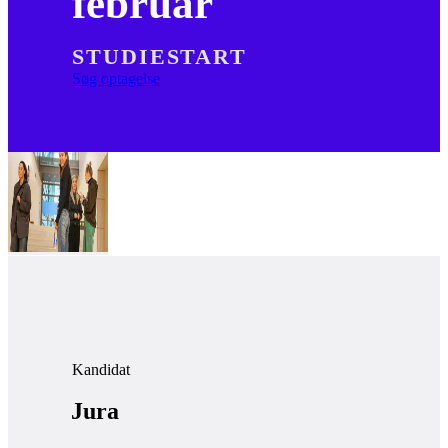
februar
STUDIESTART
Søg optagelse
Kandidat
Jura