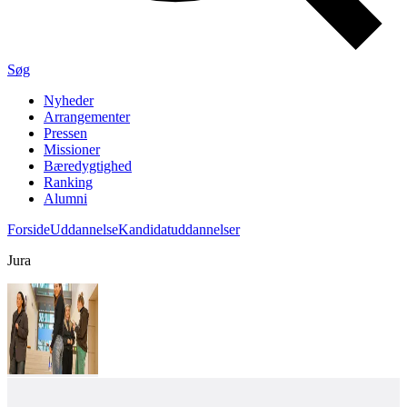
Søg
Nyheder
Arrangementer
Pressen
Missioner
Bæredygtighed
Ranking
Alumni
Forside
Uddannelse
Kandidatuddannelser
Jura