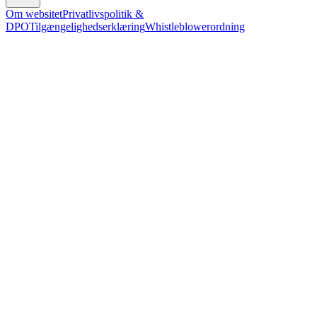
Om websitet
Privatlivspolitik &
DPO
Tilgængelighedserklæring
Whistleblowerordning