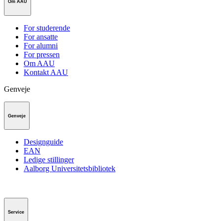
Om AAU
For studerende
For ansatte
For alumni
For pressen
Om AAU
Kontakt AAU
Genveje
Genveje
Designguide
EAN
Ledige stillinger
Aalborg Universitetsbibliotek
Service