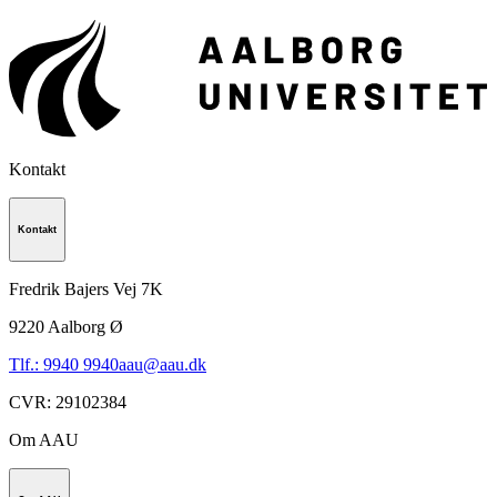
Kontakt
Kontakt
Fredrik Bajers Vej 7K
9220
Aalborg Ø
Tlf.: 9940 9940
aau@aau.dk
CVR
:
29102384
Om AAU