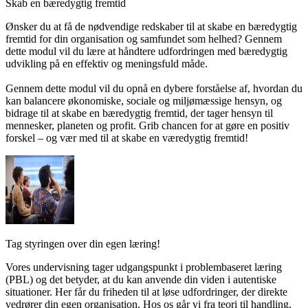
Skab en bæredygtig fremtid
Ønsker du at få de nødvendige redskaber til at skabe en bæredygtig
fremtid for din organisation og samfundet som helhed? Gennem
dette modul vil du lære at håndtere udfordringen med bæredygtig
udvikling på en effektiv og meningsfuld måde.
Gennem dette modul vil du opnå en dybere forståelse af, hvordan du
kan balancere økonomiske, sociale og miljømæssige hensyn, og
bidrage til at skabe en bæredygtig fremtid, der tager hensyn til
mennesker, planeten og profit. Grib chancen for at gøre en positiv
forskel – og vær med til at skabe en væredygtig fremtid!
Tag styringen over din egen læring!
Vores undervisning tager udgangspunkt i problembaseret læring
(PBL) og det betyder, at du kan anvende din viden i autentiske
situationer. Her får du friheden til at løse udfordringer, der direkte
vedrører din egen organisation. Hos os går vi fra teori til handling,