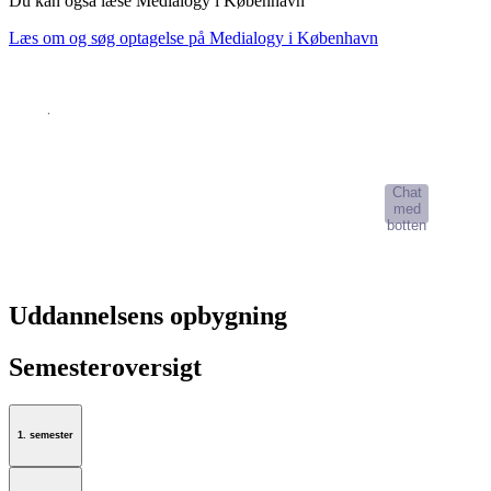
Du kan også læse Medialogy i København
Læs om og søg optagelse på Medialogy i København
AI-Studievælger
Chat
med
botten
Uddannelsens opbygning
Semesteroversigt
1. semester