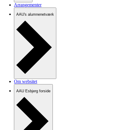
Arrangementer
AAU's alumnenetværk
Om websitet
AAU Esbjerg forside