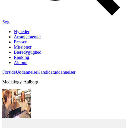
Søg
Nyheder
Arrangementer
Pressen
Missioner
Bæredygtighed
Ranking
Alumni
Forside
Uddannelse
Kandidatuddannelser
Medialogy, Aalborg