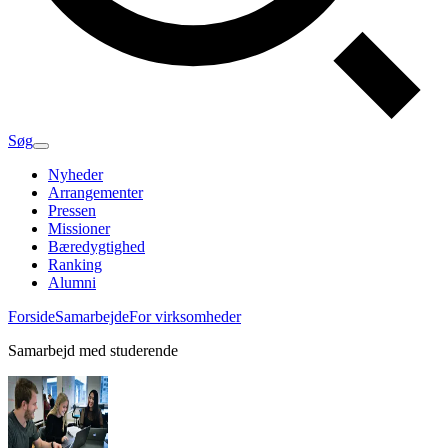
Søg
Nyheder
Arrangementer
Pressen
Missioner
Bæredygtighed
Ranking
Alumni
Forside
Samarbejde
For virksomheder
Samarbejd med studerende