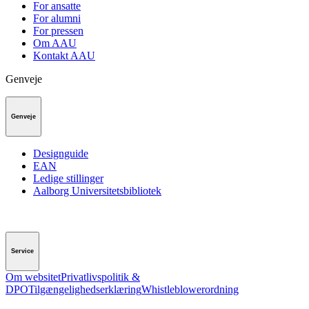
For ansatte
For alumni
For pressen
Om AAU
Kontakt AAU
Genveje
Genveje
Designguide
EAN
Ledige stillinger
Aalborg Universitetsbibliotek
Service
Om websitet
Privatlivspolitik &
DPO
Tilgængelighedserklæring
Whistleblowerordning