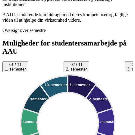
institutioner.
AAU’s studerende kan bidrage med deres kompetencer og faglige
viden til at hjælpe din virksomhed videre.
Oversigt over semestre
Muligheder for studentersamarbejde på
AAU
01 / 11
02 / 11
0
1. semester
2. semester
3. s
10. semester
1. semester
9. semester
2. semester
8. semester
3. semester