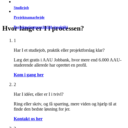
Studiejob
Projektsamarbejde
Hvor langt er I i processen?
Projektorienteret forløb (praktik)
1
Har I et studiejob, praktik eller projektforslag klar?
Læg det gratis i AAU Jobbank, hvor mere end 6.000 AAU-
studerende allerede har oprettet en profil.
Kom i gang her
2
Har I idéer, eller er I i tvivl?
Ring eller skriv, og få sparring, mere viden og hjælp til at
finde den bedste løsning for jer.
Kontakt os her