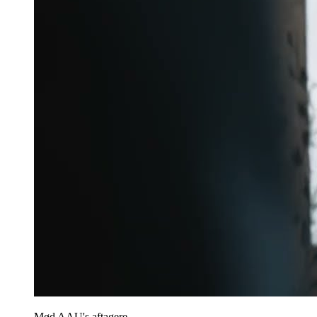
Mød AAU's aftagere