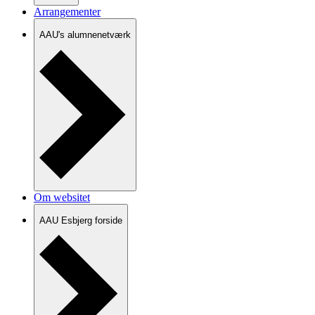
Arrangementer
AAU's alumnenetværk
Om websitet
AAU Esbjerg forside