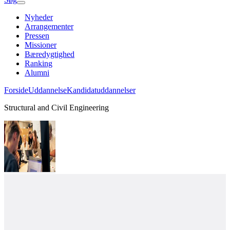
Nyheder
Arrangementer
Pressen
Missioner
Bæredygtighed
Ranking
Alumni
Forside
Uddannelse
Kandidatuddannelser
Structural and Civil Engineering