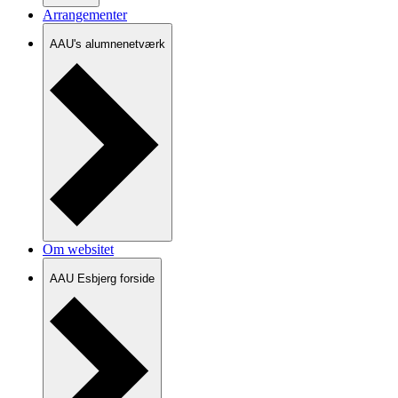
Arrangementer
AAU's alumnenetværk
Om websitet
AAU Esbjerg forside