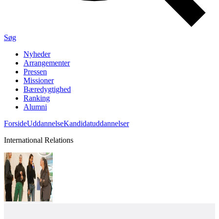
Søg
Nyheder
Arrangementer
Pressen
Missioner
Bæredygtighed
Ranking
Alumni
Forside
Uddannelse
Kandidatuddannelser
International Relations