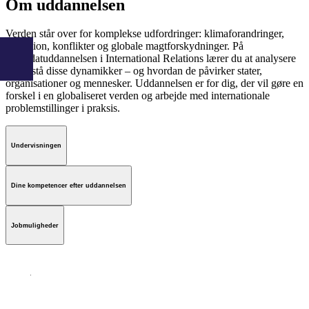
Om uddannelsen
Verden står over for komplekse udfordringer: klimaforandringer,
migration, konflikter og globale magtforskydninger. På
kandidatuddannelsen i International Relations lærer du at analysere
og forstå disse dynamikker – og hvordan de påvirker stater,
organisationer og mennesker. Uddannelsen er for dig, der vil gøre en
forskel i en globaliseret verden og arbejde med internationale
problemstillinger i praksis.
Undervisningen
Dine kompetencer efter uddannelsen
Jobmuligheder
AI-Studievælger