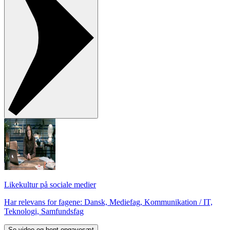
Likekultur på sociale medier
Har relevans for fagene: Dansk, Mediefag, Kommunikation / IT,
Teknologi, Samfundsfag
Se video og hent opgavesæt