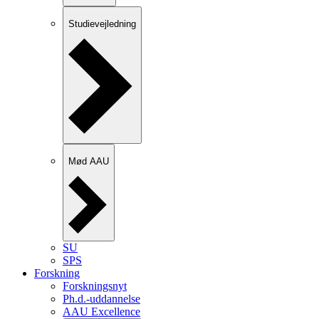
Studievejledning
Mød AAU
SU
SPS
Forskning
Forskningsnyt
Ph.d.-uddannelse
AAU Excellence