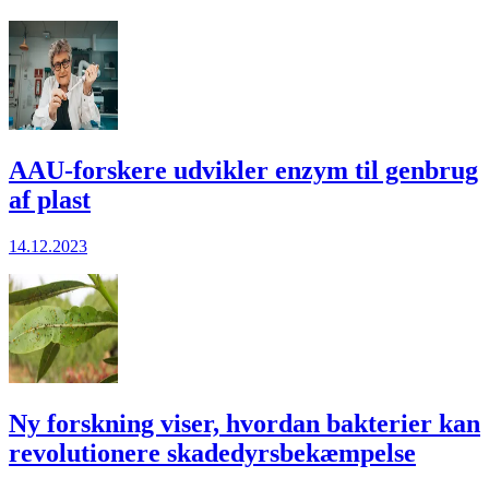
AAU­-forsk­ere ud­vik­ler en­zym til gen­brug
af plast
14.12.2023
Ny forskning viser, hvordan bakterier kan
revolutionere skadedyrsbekæmpelse