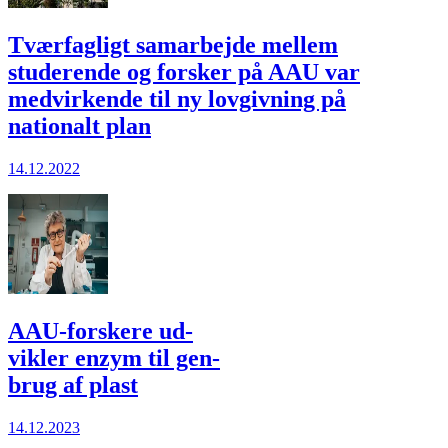
Tværfagligt samarbejde mellem
studerende og forsker på AAU var
medvirkende til ny lovgivning på
nationalt plan
14.12.2022
AAU­-forsk­ere ud­
vik­ler en­zym til gen­
brug af plast
14.12.2023