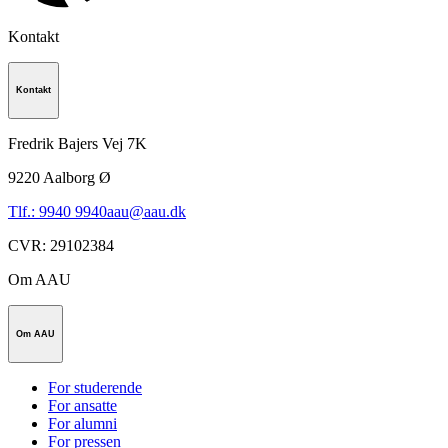
Kontakt
Kontakt
Fredrik Bajers Vej 7K
9220
Aalborg Ø
Tlf.: 9940 9940
aau@aau.dk
CVR
:
29102384
Om AAU
Om AAU
For studerende
For ansatte
For alumni
For pressen