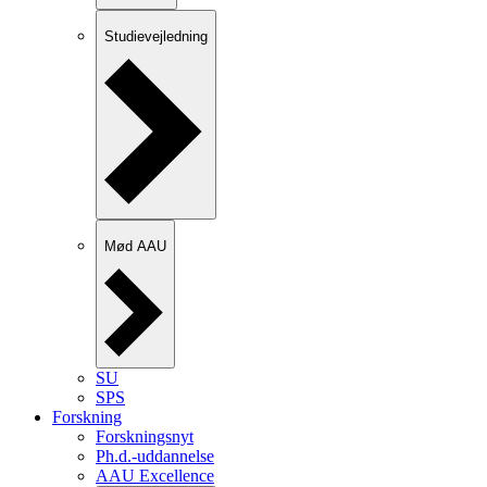
Studievejledning
Mød AAU
SU
SPS
Forskning
Forskningsnyt
Ph.d.-uddannelse
AAU Excellence