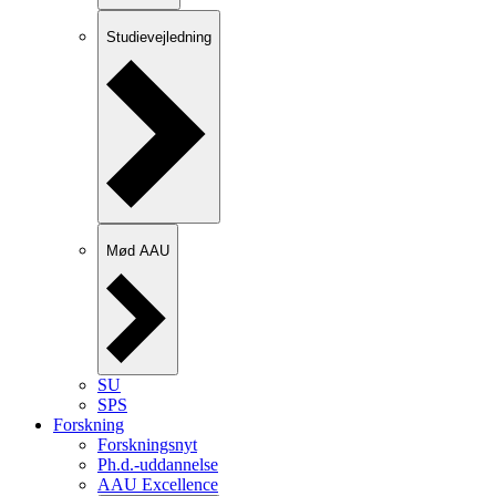
Studievejledning
Mød AAU
SU
SPS
Forskning
Forskningsnyt
Ph.d.-uddannelse
AAU Excellence