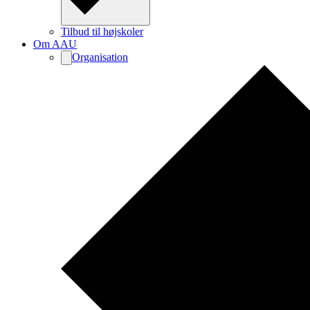
Tilbud til højskoler
Om AAU
Organisation