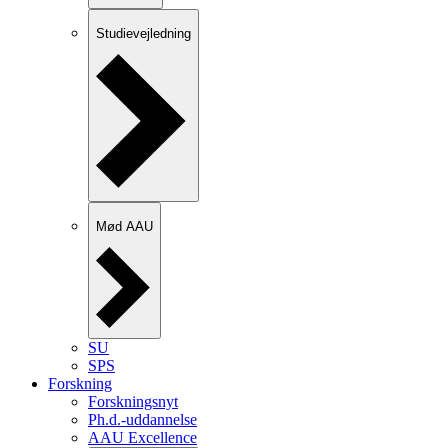
Studievejledning
Mød AAU
SU
SPS
Forskning
Forskningsnyt
Ph.d.-uddannelse
AAU Excellence