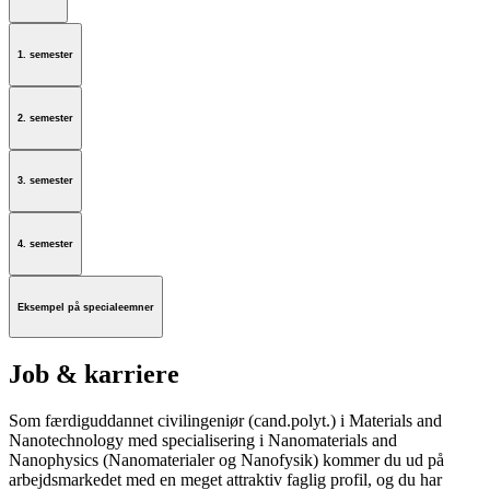
1. semester
2. semester
3. semester
4. semester
Eksempel på specialeemner
Job & karriere
Som færdiguddannet civilingeniør (cand.polyt.) i Materials and
Nanotechnology med specialisering i Nanomaterials and
Nanophysics (Nanomaterialer og Nanofysik) kommer du ud på
arbejdsmarkedet med en meget attraktiv faglig profil, og du har