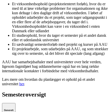
Et virksomhedsophold (projektorienteret forløb), hvor du er
med til at løse virkelige problemer for organisationen og ikke
kun deltage i den daglige drift af virksomheden. I løbet af
opholdet udarbejder du et projekt, som tager udgangspunkt i
en eller flere af de arbejdsopgaver, du tager del i.
Virksomhedsopholdet kan være i en virksomhed i enten
Danmark eller udlandet
Et studieophold, hvor du tager et semester på et andet dansk
eller et udenlandsk universitet
Et sædvanligt semesterforløb med projekt og kurser på AAU
Et projektarbejde, som udarbejdes på AAU, og som strækker
sig over to semestre, så det bliver dit speciale (lang afgang)
AAU har samarbejdsaftaler med universiteter over hele verden,
ligesom fagmiljøet bag uddannelserne også har en lang række
internationale kontakter i forbindelse med virksomhedsaftaler.
Læs mere om hvordan du planlægger et ophold på et andet
universitet
her
.
Semesteroversigt
Generelt