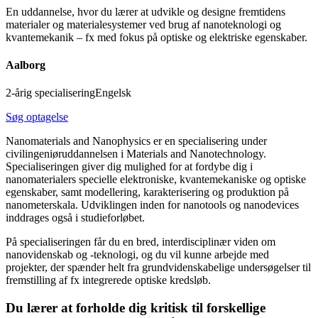
En uddannelse, hvor du lærer at udvikle og designe fremtidens
materialer og materialesystemer ved brug af nanoteknologi og
kvantemekanik – fx med fokus på optiske og elektriske egenskaber.
Aalborg
2-årig specialisering
Engelsk
Søg optagelse
Nanomaterials and Nanophysics er en specialisering under
civilingeniøruddannelsen i Materials and Nanotechnology.
Specialiseringen giver dig mulighed for at fordybe dig i
nanomaterialers specielle elektroniske, kvantemekaniske og optiske
egenskaber, samt modellering, karakterisering og produktion på
nanometerskala. Udviklingen inden for nanotools og nanodevices
inddrages også i studieforløbet.
På specialiseringen får du en bred, interdisciplinær viden om
nanovidenskab og -teknologi, og du vil kunne arbejde med
projekter, der spænder helt fra grundvidenskabelige undersøgelser til
fremstilling af fx integrerede optiske kredsløb.
Du lærer at forholde dig kritisk til forskellige