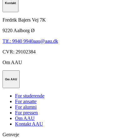
Kontakt
Fredrik Bajers Vej 7K
9220
Aalborg Ø
Tlf.: 9940 9940
aau@aau.dk
CVR
:
29102384
Om AAU
Om AAU
For studerende
For ansatte
For alumni
For pressen
Om AAU
Kontakt AAU
Genveje