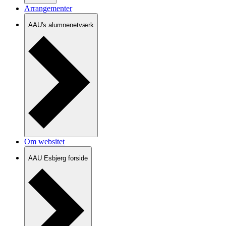
Arrangementer
AAU's alumnenetværk
Om websitet
AAU Esbjerg forside