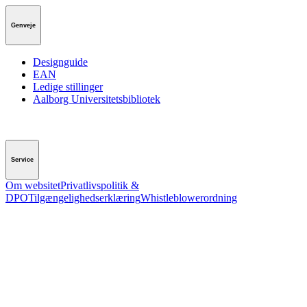
Genveje
Designguide
EAN
Ledige stillinger
Aalborg Universitetsbibliotek
Service
Om websitet
Privatlivspolitik &
DPO
Tilgængelighedserklæring
Whistleblowerordning