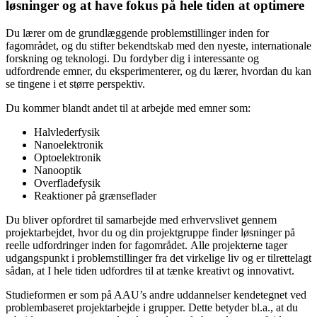
løsninger og at have fokus på hele tiden at optimere
Du lærer om de grundlæggende problemstillinger inden for
fagområdet, og du stifter bekendtskab med den nyeste, internationale
forskning og teknologi. Du fordyber dig i interessante og
udfordrende emner, du eksperimenterer, og du lærer, hvordan du kan
se tingene i et større perspektiv.
Du kommer blandt andet til at arbejde med emner som:
Halvlederfysik
Nanoelektronik
Optoelektronik
Nanooptik
Overfladefysik
Reaktioner på grænseflader
Du bliver opfordret til samarbejde med erhvervslivet gennem
projektarbejdet, hvor du og din projektgruppe finder løsninger på
reelle udfordringer inden for fagområdet. Alle projekterne tager
udgangspunkt i problemstillinger fra det virkelige liv og er tilrettelagt
sådan, at I hele tiden udfordres til at tænke kreativt og innovativt.
Studieformen er som på AAU’s andre uddannelser kendetegnet ved
problembaseret projektarbejde i grupper. Dette betyder bl.a., at du