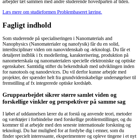
arbejder tæt sammen med andre studerende hovedparten af tiden.
Læs mere om studieformen Problembaseret læring.
Fagligt indhold
Som studerende på specialiseringen i Nanomaterials and
Nanophysics (Nanomaterialer og nanofysik) får du en solid,
interdisciplinær viden om nanovidenskab og -teknologi. Du får et
detaljeret indblik i fx modellering, karakterisering, produktion på
nanometerskala og nanomaterialers specielle elektroniske og optiske
egenskaber. Samtidig stifter du bekendtskab med udviklingen inden
for nanotools og nanodevices. Du vil derfor kunne arbejde med
projekter, der spænder helt fra grundvidenskabelige undersøgelser til
fremstilling af fx integrerede optiske kredsløb.
Gruppearbejdet sikrer større samlet viden og
forskellige vinkler og perspektiver på samme sag
I løbet af uddannelsen lærer du at forstå og anvende teori, metoder
og værktøjer i forbindelse med forskellige problemstillinger, og du
kommer til at arbejde med den seneste internationale forskning og
teknologi. Du har mulighed for at fordybe dig i emner, som du
finder specielt interessante, eksperimentere og opleve tingene i et nyt