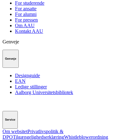
For studerende
For ansatte
For alumni
For pressen
Om AAU
Kontakt AAU
Genveje
Genveje
Designguide
EAN
Ledige stillinger
Aalborg Universitetsbibliotek
Service
Om websitet
Privatlivspolitik &
DPO
Tilgængelighedserklæring
Whistleblowerordning