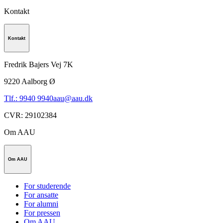
Kontakt
Kontakt
Fredrik Bajers Vej 7K
9220
Aalborg Ø
Tlf.: 9940 9940
aau@aau.dk
CVR
:
29102384
Om AAU
Om AAU
For studerende
For ansatte
For alumni
For pressen
Om AAU