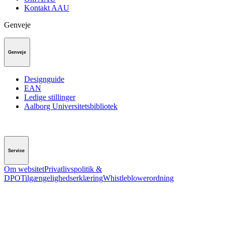
Kontakt AAU
Genveje
Genveje
Designguide
EAN
Ledige stillinger
Aalborg Universitetsbibliotek
Service
Om websitet
Privatlivspolitik &
DPO
Tilgængelighedserklæring
Whistleblowerordning