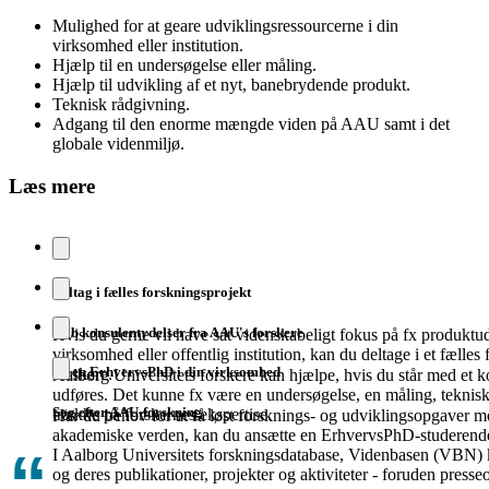
Mulighed for at geare udviklingsressourcerne i din
virksomhed eller institution.
Hjælp til en undersøgelse eller måling.
Hjælp til udvikling af et nyt, banebrydende produkt.
Teknisk rådgivning.
Adgang til den enorme mængde viden på AAU samt i det
globale videnmiljø.
Læs mere
Deltag i fælles forskningsprojekt
Køb konsulentydelser fra AAU's forskere
Hvis du gerne vil have sat videnskabeligt fokus på fx produktud
virksomhed eller offentlig institution, kan du deltage i et fæll
Få en ErhvervsPhD i din virksomhed
forskere.
Aalborg Universitets forskere kan hjælpe, hvis du står med et k
udføres. Det kunne fx være en undersøgelse, en måling, teknisk
Søg efter AAU-forskning
trække på forskernes ekspertise.
Har du behov for at få løst forsknings- og udviklingsopgaver 
akademiske verden, kan du ansætte en ErhvervsPhD-studeren
I Aalborg Universitets forskningsdatabase, Videnbasen (VBN) 
og deres publikationer, projekter og aktiviteter - foruden pres