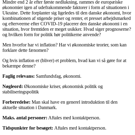
Mindre end 2 år efter første nedlukning, rammes de europæiske
økonomier igen af udefrakommende faktorer i form af situationen i
Ukraine. Dette forplanter sig ligeledes til den danske økonomi, hvor
kombinationen af stigende priser og renter, et presset arbejdsmarked
og efterveerne efter COVID-19 placerer den danske økonomi i en
situation, hvor fremtiden er meget usikker. Hvad siger prognoserne?
og hvilken form for politik bør politikerne anvende?
Men hvorfor har vi inflation? Har vi økonomiske teorier, som kan
forklare dette fænomen?
Og hvis inflation er (bliver) et problem, hvad kan vi så gøre for at
bekæmpe denne?
Faglig relevans:
Samfundsfag, økonomi.
Nøgleord:
Økonomiske kriser, økonomisk politik og
stabiliseringspolitik
Forberedelse:
Man skal have en generel introduktion til den
aktuelle situation i Danmark.
Maks. antal personer:
Aftales med kontaktperson.
Tidspunkter for besøget:
Aftales med kontaktperson.