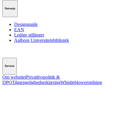
Genveje
Designguide
EAN
Ledige stillinger
Aalborg Universitetsbibliotek
Service
Om websitet
Privatlivspolitik &
DPO
Tilgængelighedserklæring
Whistleblowerordning