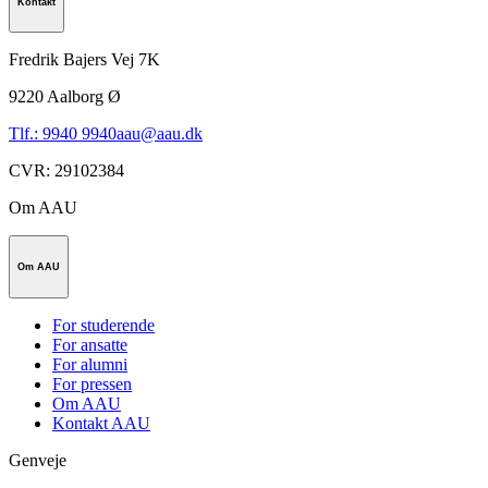
Kontakt
Fredrik Bajers Vej 7K
9220
Aalborg Ø
Tlf.: 9940 9940
aau@aau.dk
CVR
:
29102384
Om AAU
Om AAU
For studerende
For ansatte
For alumni
For pressen
Om AAU
Kontakt AAU
Genveje