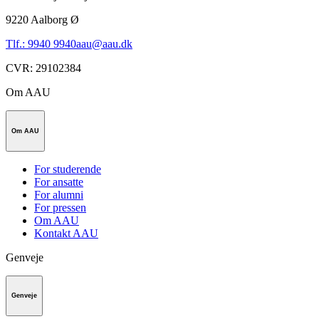
9220
Aalborg Ø
Tlf.: 9940 9940
aau@aau.dk
CVR
:
29102384
Om AAU
Om AAU
For studerende
For ansatte
For alumni
For pressen
Om AAU
Kontakt AAU
Genveje
Genveje