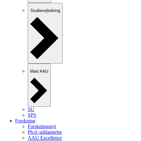
Studievejledning
Mød AAU
SU
SPS
Forskning
Forskningsnyt
Ph.d.-uddannelse
AAU Excellence