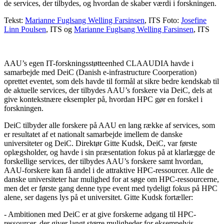
de services, der tilbydes, og hvordan de skaber værdi i forskningen.
Tekst:
Marianne Fuglsang Welling Farsinsen
, ITS Foto:
Josefine
Linn Poulsen
, ITS og
Marianne Fuglsang Welling Farsinsen
, ITS
AAU’s egen IT-forskningsstøtteenhed CLAAUDIA havde i
samarbejde med DeiC (Danish e-infrastructure Coorperation)
oprettet eventet, som dels havde til formål at sikre bedre kendskab til
de aktuelle services, der tilbydes AAU’s forskere via DeiC, dels at
give kontekstnære eksempler på, hvordan HPC gør en forskel i
forskningen.
DeiC tilbyder alle forskere på AAU en lang række af services, som
er resultatet af et nationalt samarbejde imellem de danske
universiteter og DeiC. Direktør Gitte Kudsk, DeiC, var første
oplægsholder, og havde i sin præsentation fokus på at klarlægge de
forskellige services, der tilbydes AAU’s forskere samt hvordan,
AAU-forskere kan få andel i de attraktive HPC-ressourcer. Alle de
danske universiteter har mulighed for at søge om HPC-ressourcerne,
men det er første gang denne type event med tydeligt fokus på HPC
alene, ser dagens lys på et universitet. Gitte Kudsk fortæller:
- Ambitionen med DeiC er at give forskerne adgang til HPC-
ressourcer, der giver langt større muligheder for eksempelvis