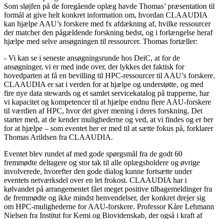
Som sløjfen på de foregående oplæg havde Thomas’ præsentation til
formål at give helt konkret information om, hvordan CLAAUDIA
kan hjælpe AAU’s forskere med fx afdækning af, hvilke ressourcer
der matcher den pågældende forskning bedst, og i forlængelse heraf
hjælpe med selve ansøgningen til ressourcer. Thomas fortæller:
- Vi kan se i seneste ansøgningsrunde hos DeiC, at for de
ansøgninger, vi er med inde over, der lykkes det faktisk for
hovedparten at få en bevilling til HPC-ressourcer til AAU’s forskere.
CLAAUDIA er sat i verden for at hjælpe og understøtte, og med
fire nye data stewards og et samlet servicekatalog på trapperne, har
vi kapacitet og kompetencer til at hjælpe endnu flere AAU-forskere
til værdien af HPC, hvor det giver mening i deres forskning. Det
starter med, at de kender mulighederne og ved, at vi findes og er her
for at hjælpe – som eventet her er med til at sætte fokus på, forklarer
Thomas Arildsen fra CLAAUDIA.
Eventet blev rundet af med gode spørgsmål fra de godt 60
fremmødte deltagere og stor tak til alle oplægsholdere og øvrige
involverede, hvorefter den gode dialog kunne fortsætte under
eventets netværksdel over en let frokost. CLAAUDIA har i
kølvandet på arrangementet fået meget positive tilbagemeldinger fra
de fremmødte og ikke mindst henvendelser, der konkret drejer sig
om HPC-mulighederne for AAU-forskere. Professor Kåre Lehmann
Nielsen fra Institut for Kemi og Biovidenskab, der også i kraft af