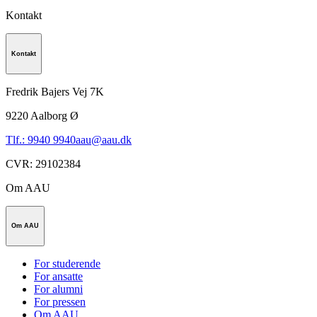
Kontakt
Kontakt
Fredrik Bajers Vej 7K
9220
Aalborg Ø
Tlf.: 9940 9940
aau@aau.dk
CVR
:
29102384
Om AAU
Om AAU
For studerende
For ansatte
For alumni
For pressen
Om AAU