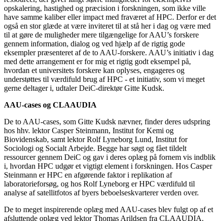
opskalering, hastighed og præcision i forskningen, som ikke ville
have samme kaliber eller impact med fraværet af HPC. Derfor er det
også en stor glæde at være inviteret til at stå her i dag og være med
til at gøre de muligheder mere tilgængelige for AAU’s forskere
gennem information, dialog og ved hjælp af de rigtig gode
eksempler præsenteret af de to AAU-forskere. AAU’s initiativ i dag
med dette arrangement er for mig et rigtig godt eksempel på,
hvordan et universitets forskere kan oplyses, engageres og
understøttes til værdifuld brug af HPC - et initiativ, som vi meget
gerne deltager i, udtaler DeiC-direktør Gitte Kudsk.
AAU-cases og CLAAUDIA
De to AAU-cases, som Gitte Kudsk nævner, finder deres udspring
hos hhv. lektor Casper Steinmann, Institut for Kemi og
Biovidenskab, samt lektor Rolf Lyneborg Lund, Institut for
Sociologi og Socialt Arbejde. Begge har søgt og fået tildelt
ressourcer gennem DeiC og gav i deres oplæg på fornem vis indblik
i, hvordan HPC udgør et vigtigt element i forskningen. Hos Casper
Steinmann er HPC en afgørende faktor i replikation af
laboratorieforsøg, og hos Rolf Lyneborg er HPC værdifuld til
analyse af satellitfotos af byers beboelseskvarterer verden over.
De to meget inspirerende oplæg med AAU-cases blev fulgt op af et
afsluttende oplæg ved lektor Thomas Arildsen fra CLAAUDIA.