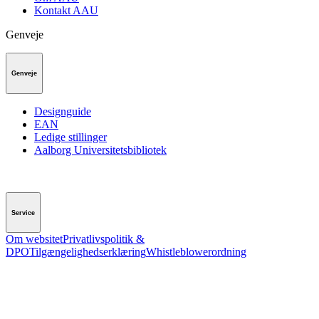
Kontakt AAU
Genveje
Genveje
Designguide
EAN
Ledige stillinger
Aalborg Universitetsbibliotek
Service
Om websitet
Privatlivspolitik &
DPO
Tilgængelighedserklæring
Whistleblowerordning