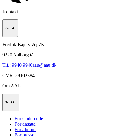
Kontakt
Kontakt
Fredrik Bajers Vej 7K
9220
Aalborg Ø
Tlf.: 9940 9940
aau@aau.dk
CVR
:
29102384
Om AAU
Om AAU
For studerende
For ansatte
For alumni
For pressen