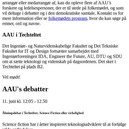
arrangør eller medarrangør af, kan du opleve flere af AAU’s
forskere og ledelsespersoner, der er til stede på folkemødet, og som
vil deltage i debatter og i den demokratiske samtale. Kontakt os for
mere information eller se
folkemødets program
, hvor du kan søge på
emner, ord og navne.
AAU i Techteltet
Det Ingeniør- og Naturvidenskabelige Fakultet og Det Tekniske
Fakultet for IT og Design fortsætter samarbejdet med
Ingeniørforeningen IDA, Engineer the Future, AU, DTU og SDU
om at sætte teknologi og videnskab på dagsordenen. Det sker i
Techteltet på plads B2.
Vel mødt!
AAU's debatter
11. juni kl. 12:05 - 12.50
Åbningsdebat i Techteltet: Science Fiction eller virkelighed
Science fiction har i årtier inspireret teknologiudviklere til at forfølge