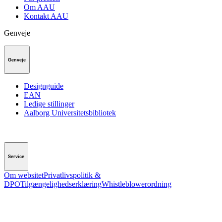
Om AAU
Kontakt AAU
Genveje
Genveje
Designguide
EAN
Ledige stillinger
Aalborg Universitetsbibliotek
Service
Om websitet
Privatlivspolitik &
DPO
Tilgængelighedserklæring
Whistleblowerordning