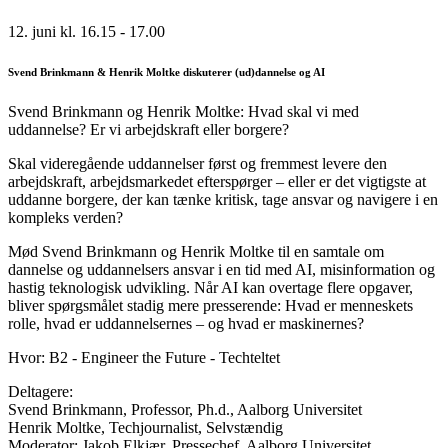
12. juni kl. 16.15 - 17.00
Svend Brinkmann & Henrik Moltke diskuterer (ud)dannelse og AI
Svend Brinkmann og Henrik Moltke: Hvad skal vi med
uddannelse? Er vi arbejdskraft eller borgere?
Skal videregående uddannelser først og fremmest levere den
arbejdskraft, arbejdsmarkedet efterspørger – eller er det vigtigste at
uddanne borgere, der kan tænke kritisk, tage ansvar og navigere i en
kompleks verden?
Mød Svend Brinkmann og Henrik Moltke til en samtale om
dannelse og uddannelsers ansvar i en tid med AI, misinformation og
hastig teknologisk udvikling. Når AI kan overtage flere opgaver,
bliver spørgsmålet stadig mere presserende: Hvad er menneskets
rolle, hvad er uddannelsernes – og hvad er maskinernes?
Hvor: B2 - Engineer the Future - Techteltet
Deltagere:
Svend Brinkmann, Professor, Ph.d., Aalborg Universitet
Henrik Moltke, Techjournalist, Selvstændig
Moderator: Jakob Elkjær, Pressechef, Aalborg Universitet