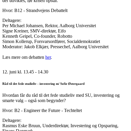
der udvikles, før krisen opstår.
Hvor: B12 - Strandvejens Debattelt
Deltagere:
Per Michael Johansen, Rektor, Aalborg Universitet
Signe Kreiner, SMV-direktør, Eifo
Kenneth Geipel, Co-founder, Robotto
Simon Kollerup, Forsvarsordfører, Socialdemokratiet
Moderator: Jakob Elkjær, Pressechef, Aalborg Universitet
Læs mere om debatten
her
.
12. juni kl. 13.45 - 14.30
Råd til det fede studieliv - investering m/ Sofie Østergaard
Hvordan får du råd til det fede studieliv med SU, investering og
smarte valg – også som begynder?
Hvor: B2 - Engineer the Future - Techteltet
Deltagere:
Rasmus Eske Bruun, Underdirektør, Investering og Opsparing,
Finans Danmark