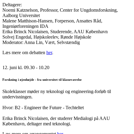
Deltagere:
Noemi Katznelson, Professor, Center for Ungdomsforskning,
Aalborg Universitet
Malene Matthison-Hansen, Forperson, Ansattes Råd,
Ingeniørforeningen IDA
Erika Brinck Nicolaisen, Studerende, AAU København
Solvej Engedal, Højskoleelev, Rønde Højskole
Moderator: Anna Lin, Vært, Selvstændig
Læs mere om debatten
her
.
12. juni kl. 09.30 - 10.20
Forskning i øjenhøjde - fra universitet til klasseværelse
Skoleklasser møder ny teknologi og engineering-forløb til
undervisningen.
Hvor: B2 - Engineer the Future - Techteltet
Erika Brinck Nicolaisen, der studerer Medialogi på AAU
København, deltager med teknologi.
Læs mere om arrangementet
her
.