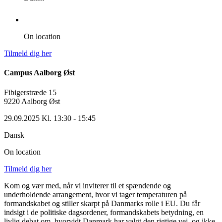
On location
Tilmeld dig her
Campus Aalborg Øst
Fibigerstræde 15
9220 Aalborg Øst
29.09.2025 Kl. 13:30 - 15:45
Dansk
On location
Tilmeld dig her
Kom og vær med, når vi inviterer til et spændende og
underholdende arrangement, hvor vi tager temperaturen på
formandskabet og stiller skarpt på Danmarks rolle i EU. Du får
indsigt i de politiske dagsordener, formandskabets betydning, en
livlig debat om, hvorvidt Danmark har valgt den rigtige vej, og ikke