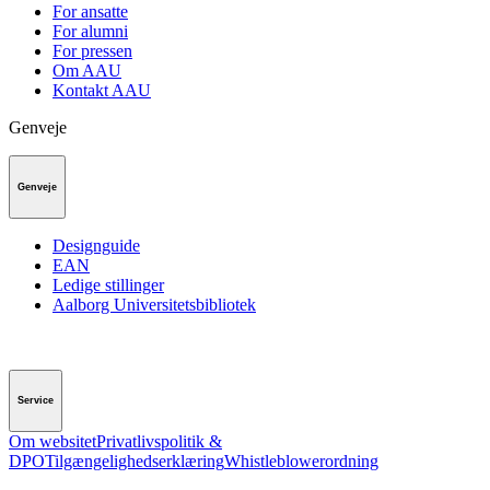
For ansatte
For alumni
For pressen
Om AAU
Kontakt AAU
Genveje
Genveje
Designguide
EAN
Ledige stillinger
Aalborg Universitetsbibliotek
Service
Om websitet
Privatlivspolitik &
DPO
Tilgængelighedserklæring
Whistleblowerordning